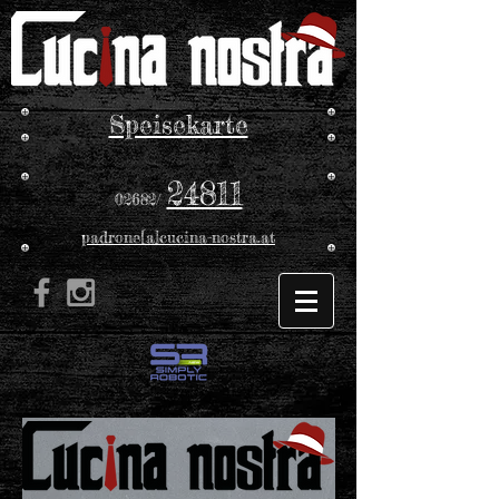
Speisekarte
24811
02682/
padrone[a]cucina-nostra.at